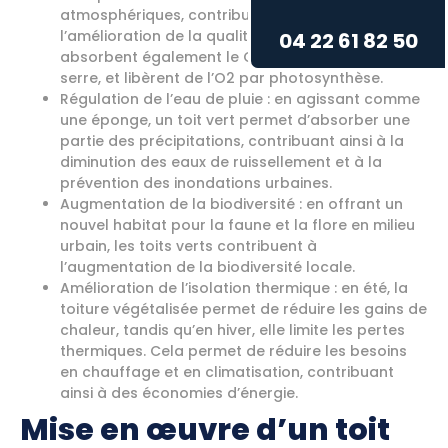
atmosphériques, contribuant ainsi à
l’amélioration de la qualité de l’air. En outre, elles
04 22 61 82 50
absorbent également le CO2, un gaz à effet de
serre, et libèrent de l’O2 par photosynthèse.
Régulation de l’eau de pluie : en agissant comme
une éponge, un toit vert permet d’absorber une
partie des précipitations, contribuant ainsi à la
diminution des eaux de ruissellement et à la
prévention des inondations urbaines.
Augmentation de la biodiversité : en offrant un
nouvel habitat pour la faune et la flore en milieu
urbain, les toits verts contribuent à
l’augmentation de la biodiversité locale.
Amélioration de l’isolation thermique : en été, la
toiture végétalisée permet de réduire les gains de
chaleur, tandis qu’en hiver, elle limite les pertes
thermiques. Cela permet de réduire les besoins
en chauffage et en climatisation, contribuant
ainsi à des économies d’énergie.
Mise en œuvre d’un toit