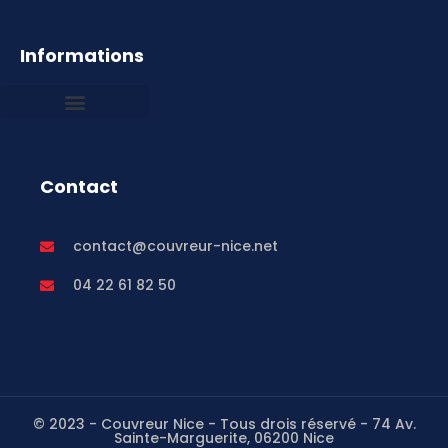
Informations
Mentions légales
Contact
contact@couvreur-nice.net
04 22 61 82 50
© 2023 - Couvreur Nice - Tous drois réservé - 74 Av.
Sainte-Marguerite, 06200 Nice