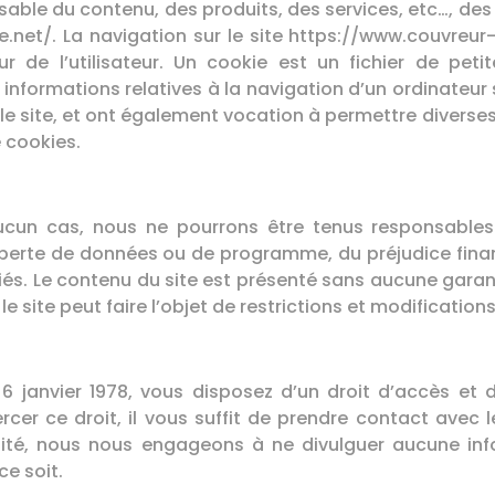
le du contenu, des produits, des services, etc…, des sit
e.net/. La navigation sur le site https://www.couvreur
ur de l’utilisateur. Un cookie est un fichier de peti
es informations relatives à la navigation d’un ordinateur
r le site, et ont également vocation à permettre diverse
e cookies.
En aucun cas, nous ne pourrons être tenus responsab
 perte de données ou de programme, du préjudice financ
ont liés. Le contenu du site est présenté sans aucune ga
e site peut faire l’objet de restrictions et modifications
6 janvier 1978, vous disposez d’un droit d’accès et 
cer ce droit, il vous suffit de prendre contact avec l
alité, nous nous engageons à ne divulguer aucune i
ce soit.