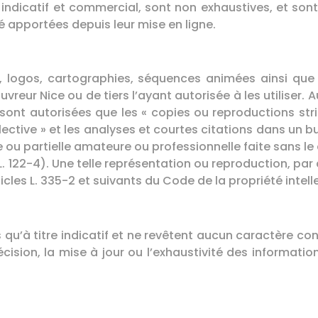
ndicatif et commercial, sont non exhaustives, et sont 
 apportées depuis leur mise en ligne.
s, logos, cartographies, séquences animées ainsi que
reur Nice ou de tiers l’ayant autorisée à les utiliser. Au
e sont autorisées que les « copies ou reproductions st
lective » et les analyses et courtes citations dans un bu
le ou partielle amateure ou professionnelle faite sans l
. L. 122-4). Une telle représentation ou reproduction, pa
cles L. 335-2 et suivants du Code de la propriété intelle
s qu’à titre indicatif et ne revêtent aucun caractère co
écision, la mise à jour ou l’exhaustivité des informatio