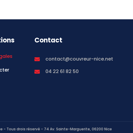
tions
Contact
gales
contact@couvreur-nice.net
cter
04 22 61 82 50
e - Tous drois réservé - 74 Av. Sainte-Marguerite, 06200 Nice