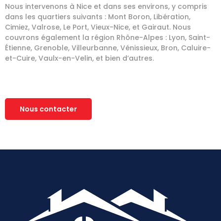
Nous intervenons à Nice et dans ses environs, y compris
dans les quartiers suivants : Mont Boron, Libération,
Cimiez, Valrose, Le Port, Vieux-Nice, et Gairaut. Nous
couvrons également la région Rhône-Alpes : Lyon, Saint-
Étienne, Grenoble, Villeurbanne, Vénissieux, Bron, Caluire-
et-Cuire, Vaulx-en-Velin, et bien d’autres.
Nous contacter