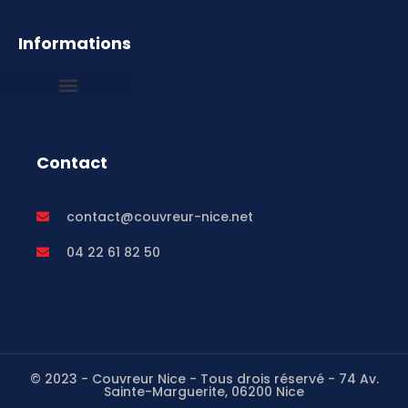
Informations
Mentions légales
Contact
contact@couvreur-nice.net
04 22 61 82 50
© 2023 - Couvreur Nice - Tous drois réservé - 74 Av.
Sainte-Marguerite, 06200 Nice