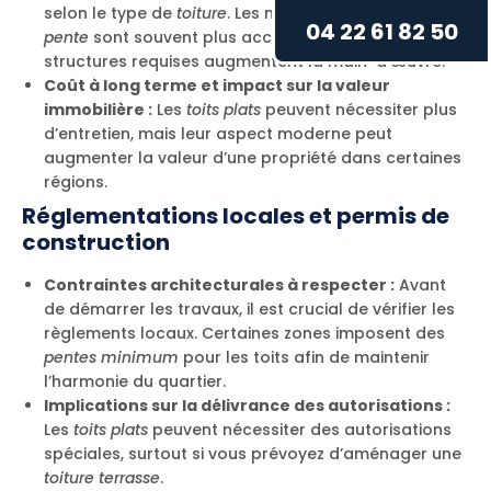
selon le type de
toiture
. Les matériaux pour
toits en
04 22 61 82 50
pente
sont souvent plus accessibles, mais les
structures requises augmentent la main-d’œuvre.
Coût à long terme et impact sur la valeur
immobilière :
Les
toits plats
peuvent nécessiter plus
d’entretien, mais leur aspect moderne peut
augmenter la valeur d’une propriété dans certaines
régions.
Réglementations locales et permis de
construction
Contraintes architecturales à respecter :
Avant
de démarrer les travaux, il est crucial de vérifier les
règlements locaux. Certaines zones imposent des
pentes minimum
pour les toits afin de maintenir
l’harmonie du quartier.
Implications sur la délivrance des autorisations :
Les
toits plats
peuvent nécessiter des autorisations
spéciales, surtout si vous prévoyez d’aménager une
toiture terrasse
.