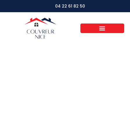
04 22 61 82 50
Toiture en pente ou
plate : quel choix
étonnant pour
transformer votre
maison ?