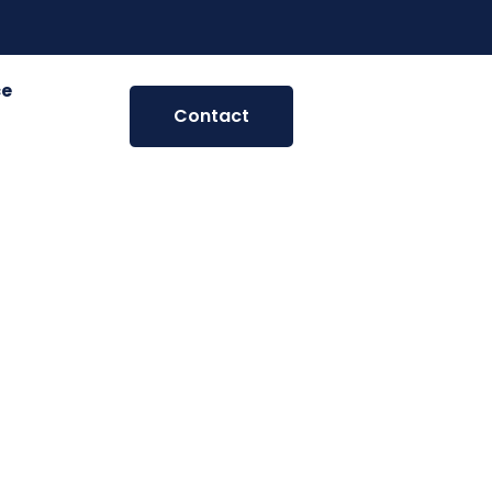
ce
Contact
rieur :
avancée