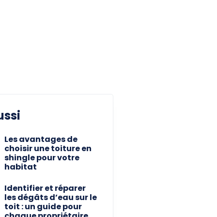
ussi
Les avantages de
choisir une toiture en
shingle pour votre
habitat
Identifier et réparer
les dégâts d’eau sur le
toit : un guide pour
chaque propriétaire