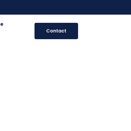
ce
Contact
yage
r la
aison