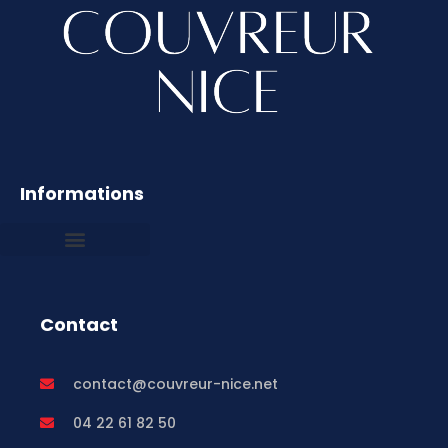
Informations
Mentions légales
Contact
contact@couvreur-nice.net
04 22 61 82 50