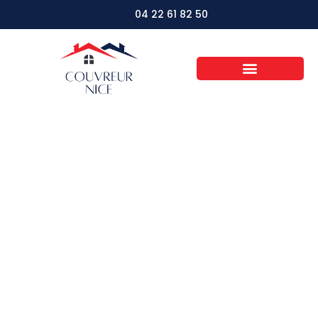
04 22 61 82 50
Les secrets d’un toit
impeccable :
astuces d’entretien
que peu connaissent