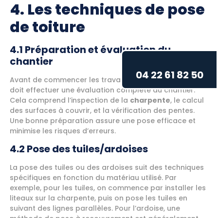
4. Les techniques de pose
de toiture
4.1 Préparation et évaluation du
chantier
04 22 61 82 50
Avant de commencer les travaux, un
expert en toiture
doit effectuer une évaluation complète du chantier.
Cela comprend l’inspection de la
charpente
, le calcul
des surfaces à couvrir, et la vérification des pentes.
Une bonne préparation assure une pose efficace et
minimise les risques d’erreurs.
4.2 Pose des tuiles/ardoises
La pose des tuiles ou des ardoises suit des techniques
spécifiques en fonction du matériau utilisé. Par
exemple, pour les tuiles, on commence par installer les
liteaux sur la charpente, puis on pose les tuiles en
suivant des lignes parallèles. Pour l’ardoise, une