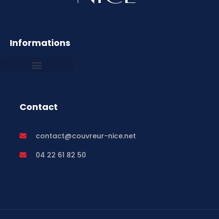
Informations
Mentions légales
Contact
contact@couvreur-nice.net
04 22 61 82 50