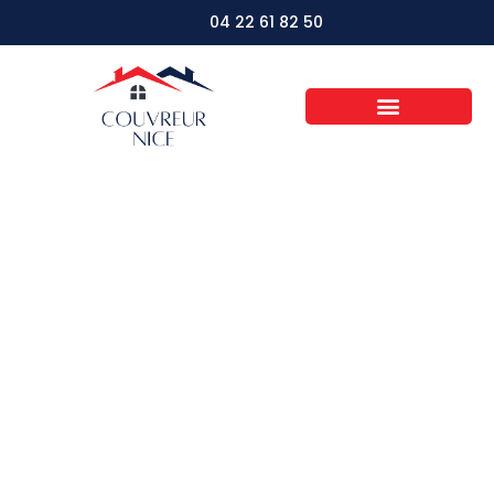
04 22 61 82 50
Le démoussage de
toit : pourquoi est-ce
essentiel pour
l’entretien de votre
maison ?