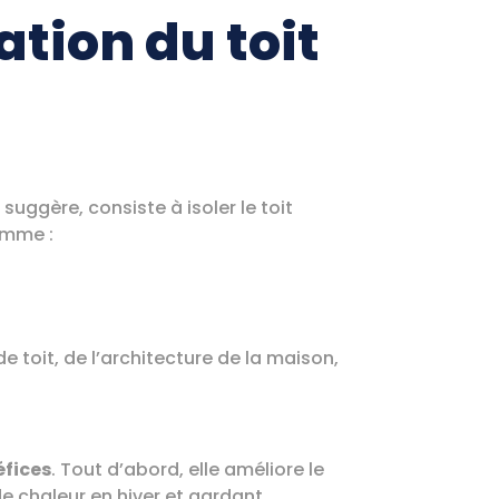
tion du toit
uggère, consiste à isoler le toit
mme :
toit, de l’architecture de la maison,
éfices
. Tout d’abord, elle améliore le
de chaleur en hiver et gardant