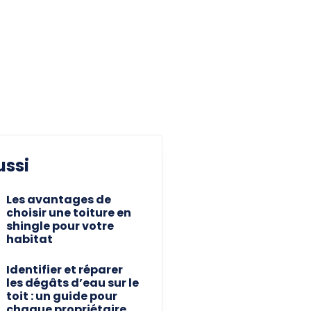
ussi
Les avantages de
choisir une toiture en
shingle pour votre
habitat
Identifier et réparer
les dégâts d’eau sur le
toit : un guide pour
chaque propriétaire