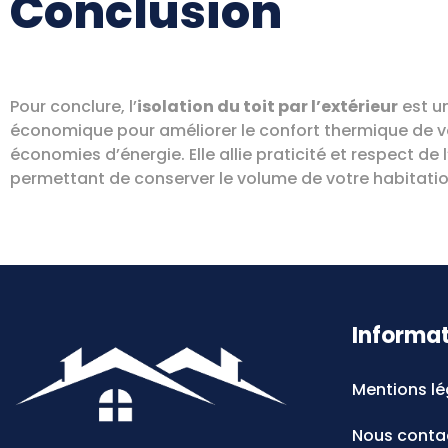
Conclusion
Pour conclure, l’
isolation du toit par l’extérieur
est u
économique pour améliorer le confort thermique de vo
économies d’énergie. Elle allie praticité et respect d
permettant de conserver le volume de votre habitatio
Informa
Mentions lé
Nous conta