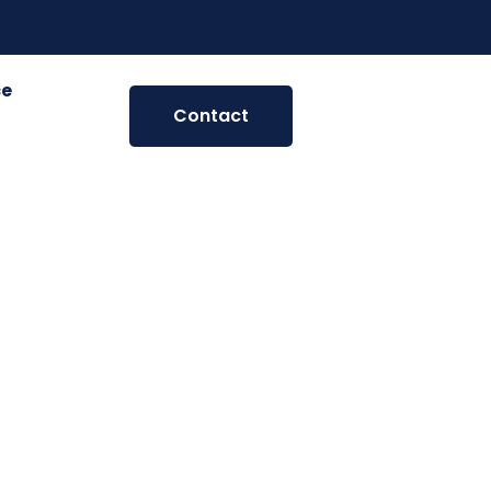
ce
Contact
ur : une
 maison