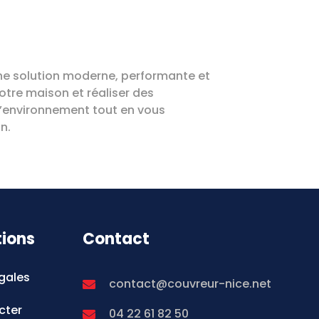
ne solution moderne, performante et
tre maison et réaliser des
e l’environnement tout en vous
n.
tions
Contact
gales
contact@couvreur-nice.net
cter
04 22 61 82 50