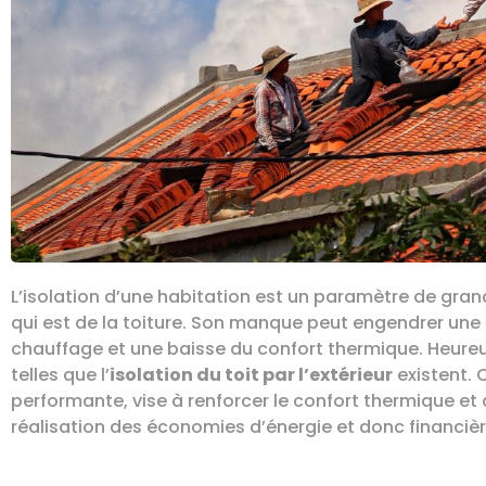
L’isolation d’une habitation est un paramètre de gr
qui est de la toiture. Son manque peut engendrer une 
chauffage et une baisse du confort thermique. Heure
telles que l’
isolation du toit par l’extérieur
existent. 
performante, vise à renforcer le confort thermique et
réalisation des économies d’énergie et donc financièr