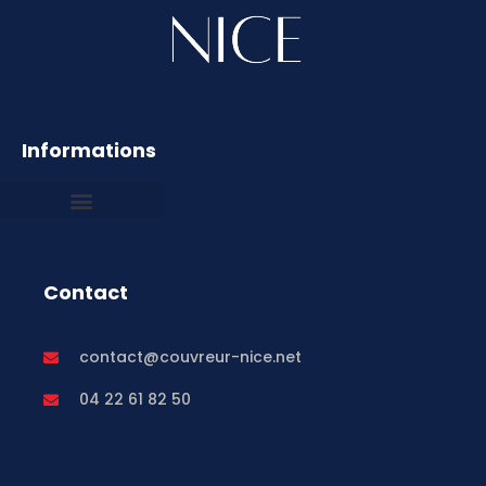
Informations
Mentions légales
Contact
contact@couvreur-nice.net
04 22 61 82 50