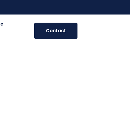
ce
Contact
maginons
Balcon.