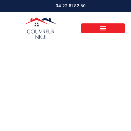
04 22 61 82 50
Comment entretenir
un toit en bois pour
prolonger sa durée
de vie ?