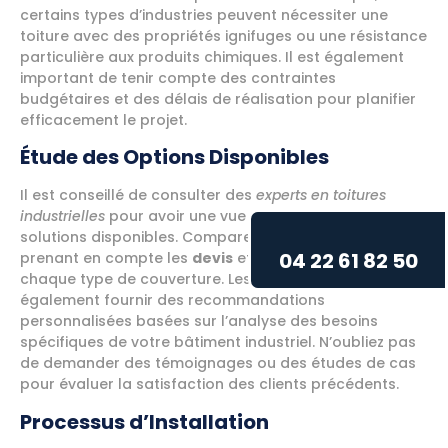
certains types d’industries peuvent nécessiter une
toiture avec des propriétés ignifuges ou une résistance
particulière aux produits chimiques. Il est également
important de tenir compte des contraintes
budgétaires et des délais de réalisation pour planifier
efficacement le projet.
Étude des Options Disponibles
Il est conseillé de consulter des
experts en toitures
industrielles
pour avoir une vue d’ensemble des
solutions disponibles. Comparez les options en
04 22 61 82 50
prenant en compte les
devis
et les avantages de
chaque type de couverture. Les experts peuvent
également fournir des recommandations
personnalisées basées sur l’analyse des besoins
spécifiques de votre bâtiment industriel. N’oubliez pas
de demander des témoignages ou des études de cas
pour évaluer la satisfaction des clients précédents.
Processus d’Installation