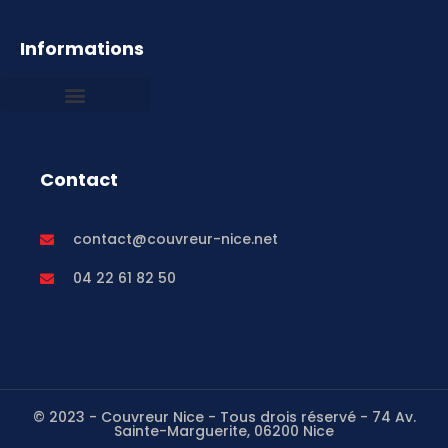
Informations
Mentions légales
Contact
contact@couvreur-nice.net
04 22 61 82 50
© 2023 - Couvreur Nice - Tous drois réservé - 74 Av.
Sainte-Marguerite, 06200 Nice