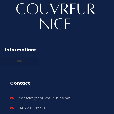
Informations
Mentions légales
Contact
contact@couvreur-nice.net
04 22 61 82 50